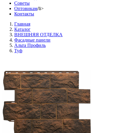
Советы
Оптовикам
/li>
Контакты
Главная
Каталог
ВНЕШНЯЯ ОТДЕЛКА
Фасадные панели
Альта Профиль
Туф