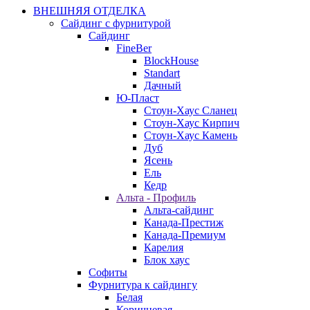
ВНЕШНЯЯ ОТДЕЛКА
Сайдинг с фурнитурой
Сайдинг
FineBer
BlockHouse
Standart
Дачный
Ю-Пласт
Стоун-Хаус Сланец
Стоун-Хаус Кирпич
Стоун-Хаус Камень
Дуб
Ясень
Ель
Кедр
Альта - Профиль
Альта-сайдинг
Канада-Престиж
Канада-Премиум
Карелия
Блок хаус
Софиты
Фурнитура к сайдингу
Белая
Коричневая