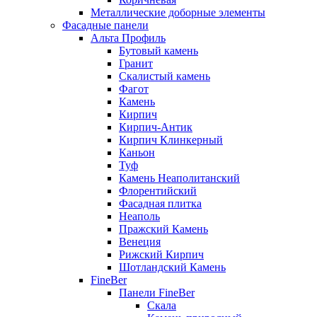
Металлические доборные элементы
Фасадные панели
Альта Профиль
Бутовый камень
Гранит
Скалистый камень
Фагот
Камень
Кирпич
Кирпич-Антик
Кирпич Клинкерный
Каньон
Туф
Камень Неаполитанский
Флорентийский
Фасадная плитка
Неаполь
Пражский Камень
Венеция
Рижский Кирпич
Шотландский Камень
FineBer
Панели FineBer
Скала