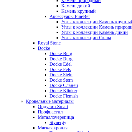
Камень природный
Камень дикий
Камень крупный
Аксессуары FineBer
Углы к коллекции Камень крупны
Углы к коллекции Камень природ
Углы к коллекции Камень дикий
Углы к коллекции Скала
Royal Stone
Docke
Docke Berg
Docke Burg
Docke Edel
Docke Fels
Docke Stein
Docke Stern
Docke Сланец
Docke Klinker
Docke Flemish
Кровельные материалы
Ондулин Smart
Профнастил
Металлочерепица
Stynergy
Мягкая кровля