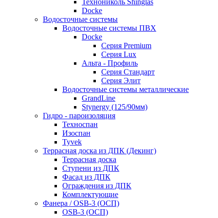
Технониколь Shinglas
Docke
Водосточные системы
Водосточные системы ПВХ
Docke
Серия Premium
Серия Lux
Альта - Профиль
Серия Стандарт
Серия Элит
Водосточные системы металлические
GrandLine
Stynergy (125/90мм)
Гидро - пароизоляция
Техноспан
Изоспан
Tyvek
Террасная доска из ДПК (Декинг)
Террасная доска
Ступени из ДПК
Фасад из ДПК
Ограждения из ДПК
Комплектующие
Фанера / OSB-3 (ОСП)
OSB-3 (ОСП)