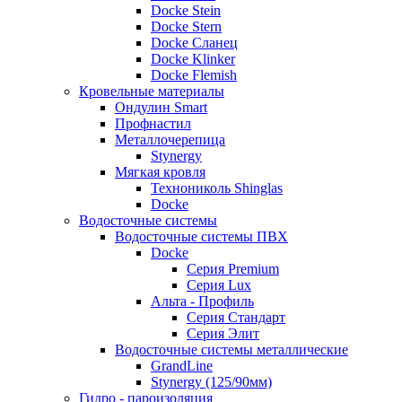
Docke Stein
Docke Stern
Docke Сланец
Docke Klinker
Docke Flemish
Кровельные материалы
Ондулин Smart
Профнастил
Металлочерепица
Stynergy
Мягкая кровля
Технониколь Shinglas
Docke
Водосточные системы
Водосточные системы ПВХ
Docke
Серия Premium
Серия Lux
Альта - Профиль
Серия Стандарт
Серия Элит
Водосточные системы металлические
GrandLine
Stynergy (125/90мм)
Гидро - пароизоляция