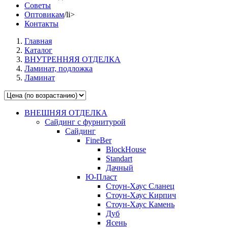
Советы
Оптовикам
/li>
Контакты
Главная
Каталог
ВНУТРЕННЯЯ ОТДЕЛКА
Ламинат, подложка
Ламинат
ВНЕШНЯЯ ОТДЕЛКА
Сайдинг с фурнитурой
Сайдинг
FineBer
BlockHouse
Standart
Дачный
Ю-Пласт
Стоун-Хаус Сланец
Стоун-Хаус Кирпич
Стоун-Хаус Камень
Дуб
Ясень