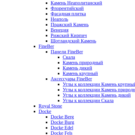
Камень Неаполитанский
Флорентийский
Фасадная плитка
Неаполь
Пражский Камень
Венеция
Рижский Кирпич
Шотландский Камень
FineBer
Панели FineBer
Скала
Камень природный
Камень дикий
Камень крупный
Аксессуары FineBer
Углы к коллекции Камень крупны
Углы к коллекции Камень природ
Углы к коллекции Камень дикий
Углы к коллекции Скала
Royal Stone
Docke
Docke Berg
Docke Burg
Docke Edel
Docke Fels