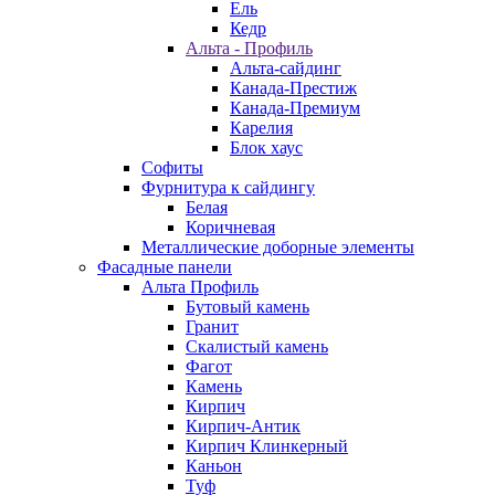
Ель
Кедр
Альта - Профиль
Альта-сайдинг
Канада-Престиж
Канада-Премиум
Карелия
Блок хаус
Софиты
Фурнитура к сайдингу
Белая
Коричневая
Металлические доборные элементы
Фасадные панели
Альта Профиль
Бутовый камень
Гранит
Скалистый камень
Фагот
Камень
Кирпич
Кирпич-Антик
Кирпич Клинкерный
Каньон
Туф